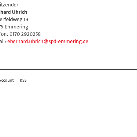
itzender
rhard Uhrich
erfeldweg 19
75 Emmering
fon: 0170 2920258
il:
eberhard.uhrich@spd-emmering.de
Account
RSS